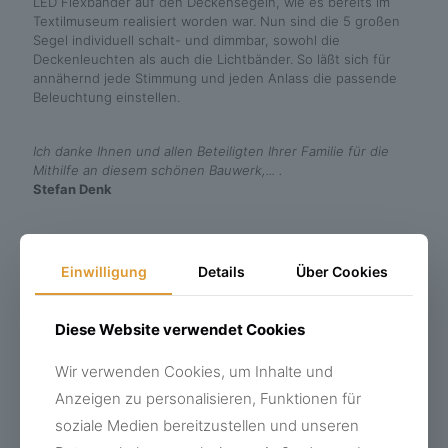
LED Flexbänder auf den Deckensegeln, wie es bereits im
Textilmuseum realisiert worden war. Nun sind die 5 großen
Segel individuell schalt- und dimmbar, sowohl die
Deckenleuchten als auch die Lichtbänder. So läßt sich für
annähernd jede Stimmung und jeden Anlass die passende
Beleuchtung einstellen.
Ich danke Ihnen und allen Beteiligten Ihrer Familie für die
Mithilfe an diesem schönen Bauwerk,... .
Stefan Denk
Einwilligung
Details
Über Cookies
Diese Website verwendet Cookies
Wir verwenden Cookies, um Inhalte und
Anzeigen zu personalisieren, Funktionen für
soziale Medien bereitzustellen und unseren