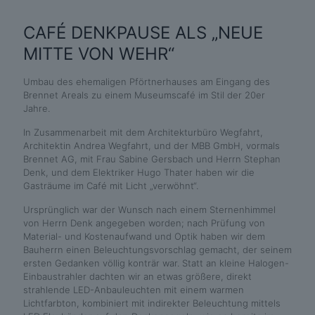
CAFÉ DENKPAUSE ALS „NEUE
MITTE VON WEHR“
Umbau des ehemaligen Pförtnerhauses am Eingang des
Brennet Areals zu einem Museumscafé im Stil der 20er
Jahre.
In Zusammenarbeit mit dem Architekturbüro Wegfahrt,
Architektin Andrea Wegfahrt, und der MBB GmbH, vormals
Brennet AG, mit Frau Sabine Gersbach und Herrn Stephan
Denk, und dem Elektriker Hugo Thater haben wir die
Gasträume im Café mit Licht „verwöhnt“.
Ursprünglich war der Wunsch nach einem Sternenhimmel
von Herrn Denk angegeben worden; nach Prüfung von
Material- und Kostenaufwand und Optik haben wir dem
Bauherrn einen Beleuchtungsvorschlag gemacht, der seinem
ersten Gedanken völlig konträr war. Statt an kleine Halogen-
Einbaustrahler dachten wir an etwas größere, direkt
strahlende LED-Anbauleuchten mit einem warmen
Lichtfarbton, kombiniert mit indirekter Beleuchtung mittels