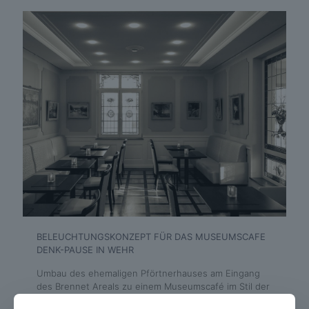
BELEUCHTUNGSKONZEPT FÜR DAS MUSEUMSCAFE
DENK-PAUSE IN WEHR
Umbau des ehemaligen Pförtnerhauses am Eingang
des Brennet Areals zu einem Museumscafé im Stil der
20er Jahre