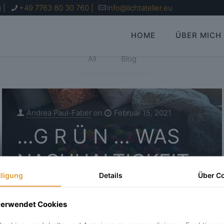
 |
+49 7763 80 30 760 |
info@lichtatelier.eu
HOME
ÜBER MICH
All
Blog
Andrea Paul-Faber
on
Februar 15, 2021
…G R Ü N … WAS
NACHHALTIGKEIT
lligung
Details
Über C
BEDEUTEN KANN
verwendet Cookies