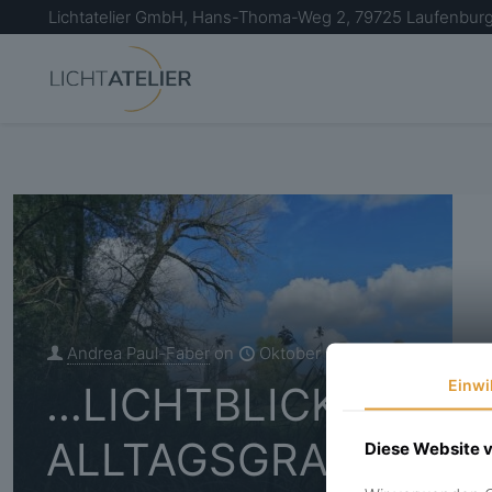
Lichtatelier GmbH, Hans-Thoma-Weg 2, 79725 Laufenburg
Andrea Paul-Faber
on
Oktober 22, 2020
Einwi
…LICHTBLICKE IM
ALLTAGSGRAU
Diese Website 