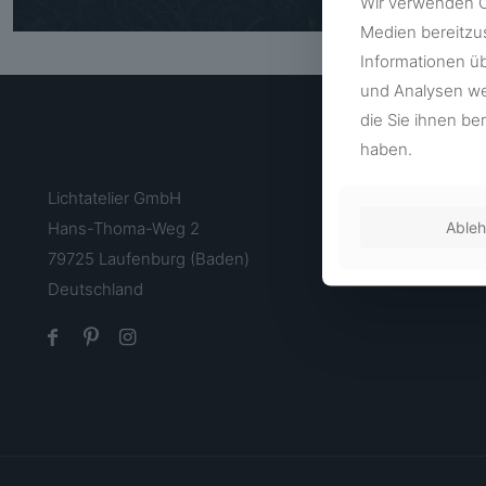
Wir verwenden Co
Medien bereitzu
Informationen ü
und Analysen wei
die Sie ihnen be
haben.
Lichtatelier GmbH
Able
Hans-Thoma-Weg 2
79725 Laufenburg (Baden)
Deutschland