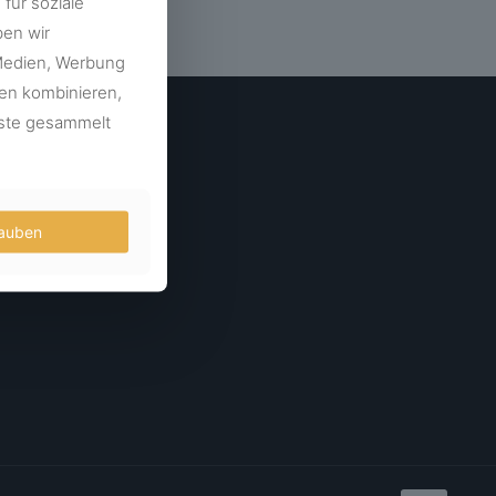
für soziale
ben wir
 Medien, Werbung
ten kombinieren,
enste gesammelt
lauben