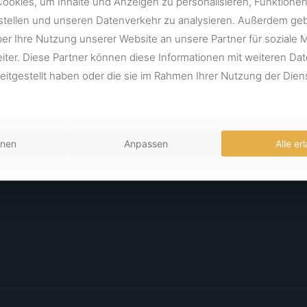
okies, um Inhalte und Anzeigen zu personalisieren, Funktionen 
stellen und unseren Datenverkehr zu analysieren. Außerdem ge
ber Ihre Nutzung unserer Website an unsere Partner für soziale
ter. Diese Partner können diese Informationen mit weiteren Da
reitgestellt haben oder die sie im Rahmen Ihrer Nutzung der Di
hnen
Anpassen
Alle er